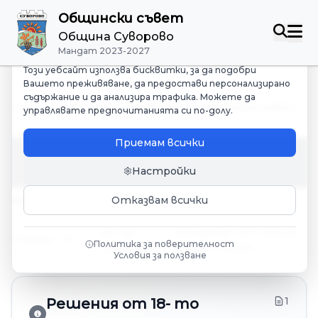
Общински съвет
Управление на бисквитките
Община Суворово
Ние зачитаме Вашата поверителност
Мандат 2023-2027
Този уебсайт използва бисквитки, за да подобри
Вашето преживяване, да предостави персонализирано
съдържание и да анализира трафика. Можете да
Начало
/
Публикации
/
Решения на Общински съвет
управлявате предпочитанията си по-долу.
Решения на Общински
Приемам всички
съвет
Настройки
Отказвам всички
от
48
Показване на
31
-
40
от
Покажи
10
Политика за поверителност
публикации
48
публикации
Условия за ползване
1
Решения от 18- то