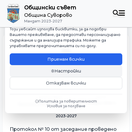
Общински съвет
Управление на бисквитките
Община Суворово
Ние зачитаме Вашата поверителност
Мандат 2023-2027
Този уебсайт използва бисквитки, за да подобри
Вашето преживяване, да предостави персонализирано
съдържание и да анализира трафика. Можете да
управлявате предпочитанията си по-долу.
Приемам всички
Настройки
Протокол № 10 от заседание
проведено на 28.03.24год.
Отказвам всички
КАТЕГОРИЯ
ДАТА
Политика за поверителност
02 април 2024 г.
Протоколи от заседания на ОБС
Условия за ползване
МАНДАТ
2023-2027
Протокол № 10 от заседание проведено