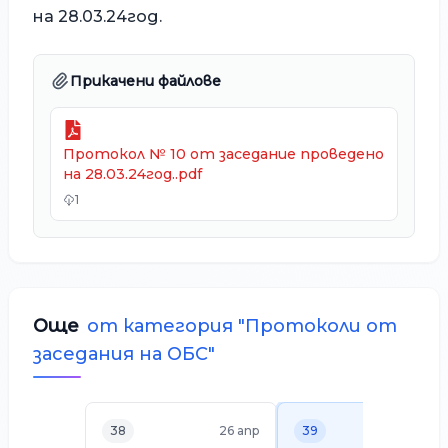
на 28.03.24год.
Прикачени файлове
Протокол № 10 от заседание проведено
на 28.03.24год..pdf
1
Още
от категория "
Протоколи от
заседания на ОБС
"
38
26 апр
39
2 ап